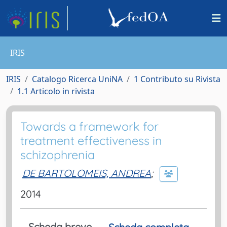
IRIS
IRIS
Catalogo Ricerca UniNA
1 Contributo su Rivista
1.1 Articolo in rivista
Towards a framework for
treatment effectiveness in
schizophrenia
DE BARTOLOMEIS, ANDREA
;
2014
Scheda breve