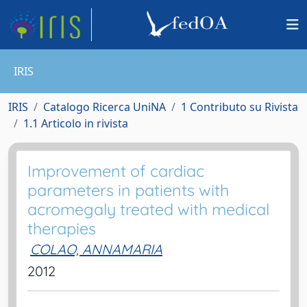
IRIS
IRIS
Catalogo Ricerca UniNA
1 Contributo su Rivista
1.1 Articolo in rivista
Improvement of cardiac
parameters in patients with
acromegaly treated with medical
therapies
COLAO, ANNAMARIA
2012