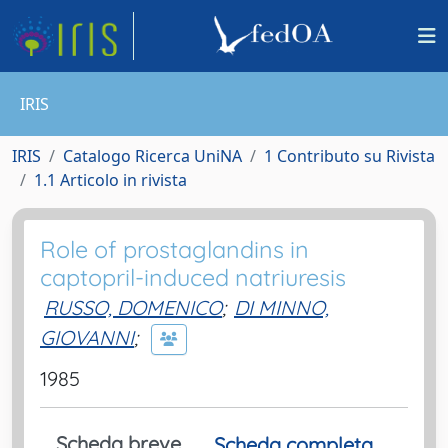
IRIS
IRIS
Catalogo Ricerca UniNA
1 Contributo su Rivista
1.1 Articolo in rivista
Role of prostaglandins in
captopril-induced natriuresis
RUSSO, DOMENICO
;
DI MINNO,
GIOVANNI
;
1985
Scheda breve
Scheda completa