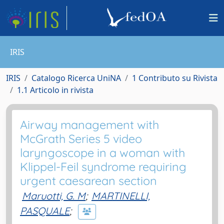
IRIS
IRIS
Catalogo Ricerca UniNA
1 Contributo su Rivista
1.1 Articolo in rivista
Airway management with
McGrath Series 5 video
laryngoscope in a woman with
Klippel-Feil syndrome requiring
urgent caesarean section
Maruotti, G. M
;
MARTINELLI,
PASQUALE
;