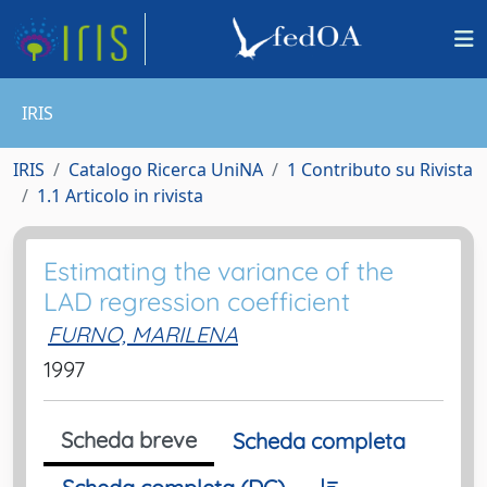
IRIS
IRIS
Catalogo Ricerca UniNA
1 Contributo su Rivista
1.1 Articolo in rivista
Estimating the variance of the
LAD regression coefficient
FURNO, MARILENA
1997
Scheda breve
Scheda completa