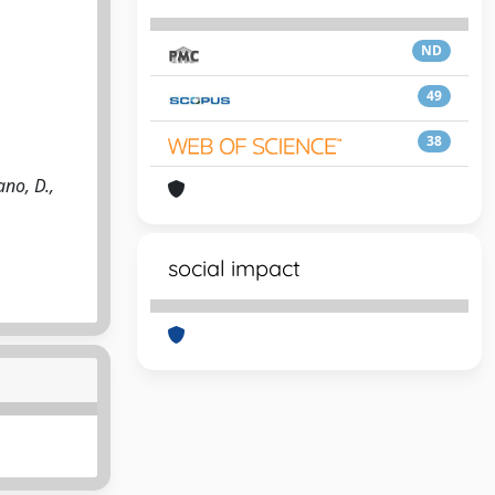
ND
49
38
no, D.,
social impact