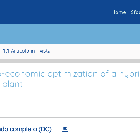
Home
Sfo
1.1 Articolo in rivista
-economic optimization of a hybr
 plant
da completa (DC)