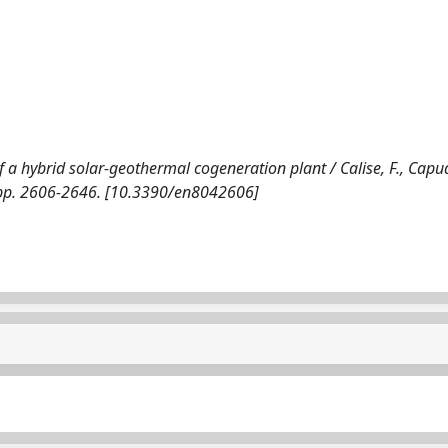
 hybrid solar-geothermal cogeneration plant / Calise, F., Capua
), pp. 2606-2646. [10.3390/en8042606]