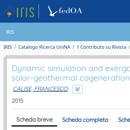
IRIS
IRIS
Catalogo Ricerca UniNA
1 Contributo su Rivista
Dynamic simulation and exergo
solar-geothermal cogeneration
CALISE, FRANCESCO
;
2015
Scheda breve
Scheda completa
Sche