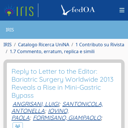
IRIS
IRIS
Catalogo Ricerca UniNA
1 Contributo su Rivista
1.7 Commento, erratum, replica e simili
Reply to Letter to the Editor:
Bariatric Surgery Worldwide 2013
Reveals a Rise in Mini-Gastric
Bypass
ANGRISANI, LUIGI
;
SANTONICOLA,
ANTONELLA
;
IOVINO,
PAOLA
;
FORMISANO, GIAMPAOLO
;