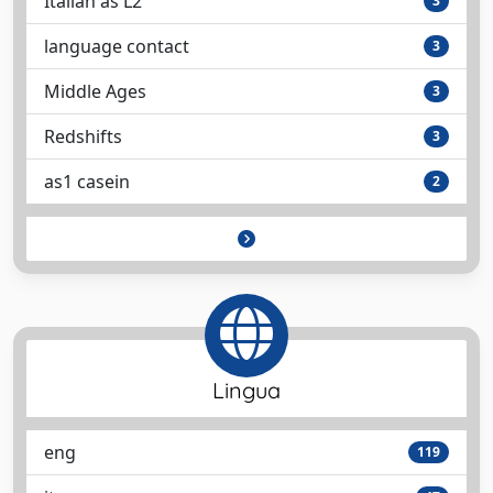
Italian as L2
3
language contact
3
Middle Ages
3
Redshifts
3
as1 casein
2
Lingua
eng
119