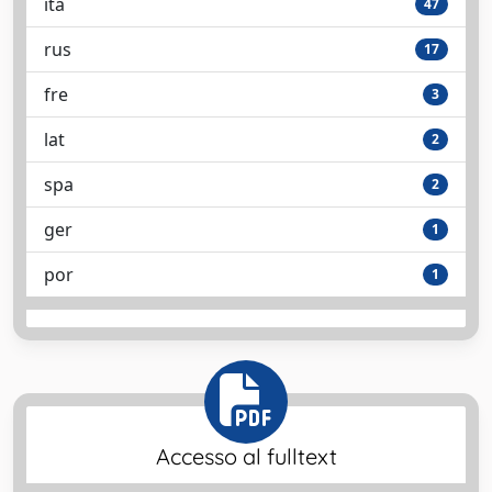
ita
47
rus
17
fre
3
lat
2
spa
2
ger
1
por
1
Accesso al fulltext