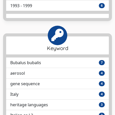
1993 - 1999
6
Keyword
Bubalus bubalis
7
aerosol
4
gene sequence
4
Italy
4
heritage languages
3