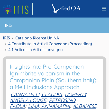
IRIS
IRIS
Catalogo Ricerca UniNA
4 Contributo in Atti di Convegno (Proceeding)
4.1 Articoli in Atti di convegno
Insights into Pre-Campanian
Ignimbrite volcanism in the
Campanian Plain (Southern Italy):
a Melt Inclusions Approach
CANNATELLI, CLAUDIA
;
DOHERTY,
ANGELA LOUISE
;
PETROSINO,
PAOLA
;
LIMA, ANNAMARIA
;
ALBANESE,