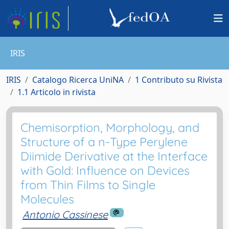
IRIS
IRIS
Catalogo Ricerca UniNA
1 Contributo su Rivista
1.1 Articolo in rivista
Chemisorption, Morphology, and
Structure of a n-Type Perylene
Diimide Derivative at the Interface
with Gold: Influence on Devices
from Thin Films to Single
Molecules
Antonio Cassinese