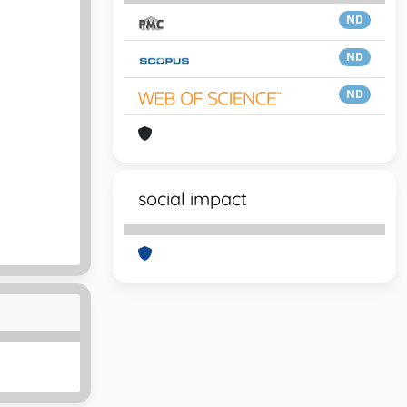
ND
ND
ND
social impact