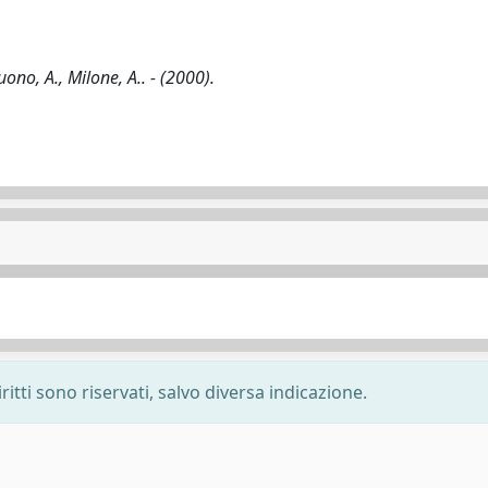
uono, A., Milone, A.. - (2000).
ritti sono riservati, salvo diversa indicazione.