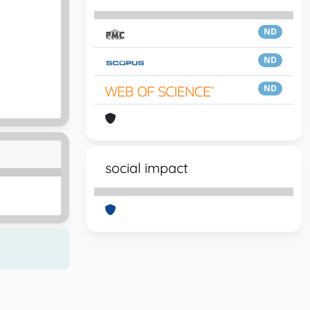
ND
ND
ND
social impact