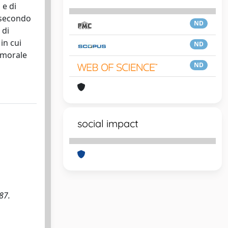
 e di
n secondo
ND
 di
in cui
ND
e morale
ND
social impact
87.