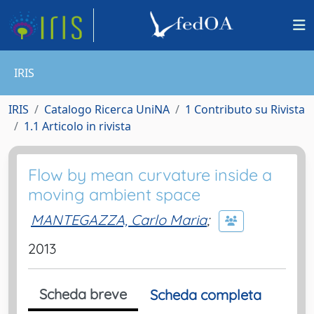
IRIS
IRIS
Catalogo Ricerca UniNA
1 Contributo su Rivista
1.1 Articolo in rivista
Flow by mean curvature inside a
moving ambient space
MANTEGAZZA, Carlo Maria
;
2013
Scheda breve
Scheda completa