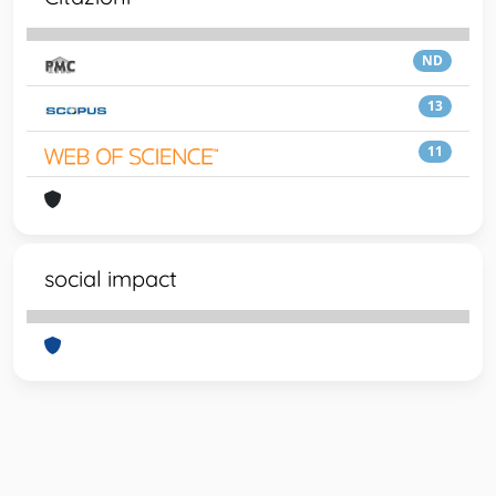
ND
13
11
social impact
Powered by
IRIS
-
about IRIS
-