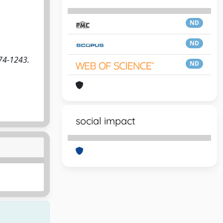
ND
ND
74-1243.
ND
social impact