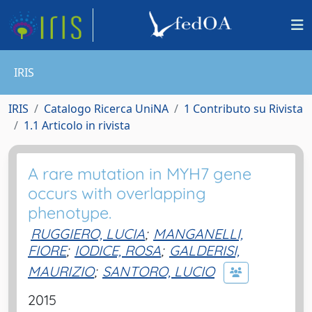
IRIS
IRIS
Catalogo Ricerca UniNA
1 Contributo su Rivista
1.1 Articolo in rivista
A rare mutation in MYH7 gene
occurs with overlapping
phenotype.
RUGGIERO, LUCIA
;
MANGANELLI,
FIORE
;
IODICE, ROSA
;
GALDERISI,
MAURIZIO
;
SANTORO, LUCIO
2015