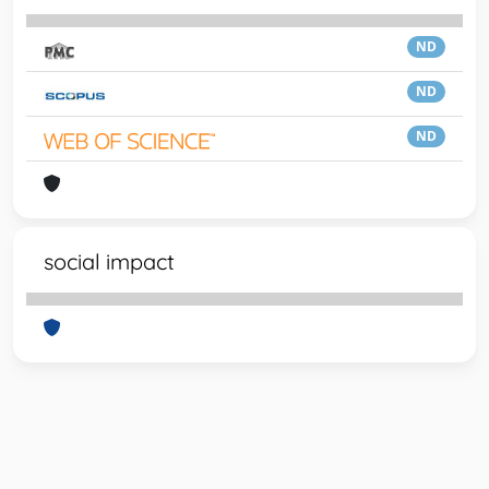
ND
ND
ND
social impact
Powered by
IRIS
-
about IRIS
-