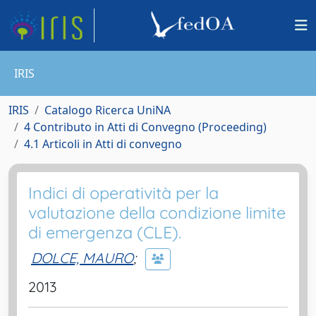
IRIS
IRIS
Catalogo Ricerca UniNA
4 Contributo in Atti di Convegno (Proceeding)
4.1 Articoli in Atti di convegno
Indici di operatività per la
valutazione della condizione limite
di emergenza (CLE).
DOLCE, MAURO
;
2013