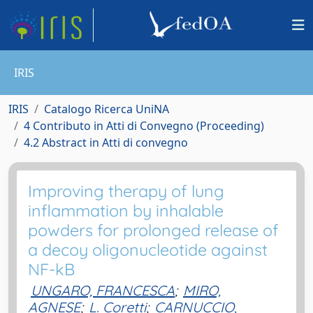
IRIS
IRIS
Catalogo Ricerca UniNA
4 Contributo in Atti di Convegno (Proceeding)
4.2 Abstract in Atti di convegno
Improving therapy of lung
inflammation by inhalable
powders for prolonged release of
a decoy oligonucleotide against
NF-kB
UNGARO, FRANCESCA
;
MIRO,
AGNESE
;
L. Coretti
;
CARNUCCIO,