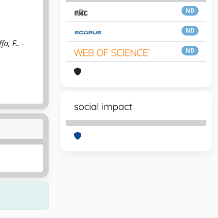
ND
ND
, F.. -
ND
social impact