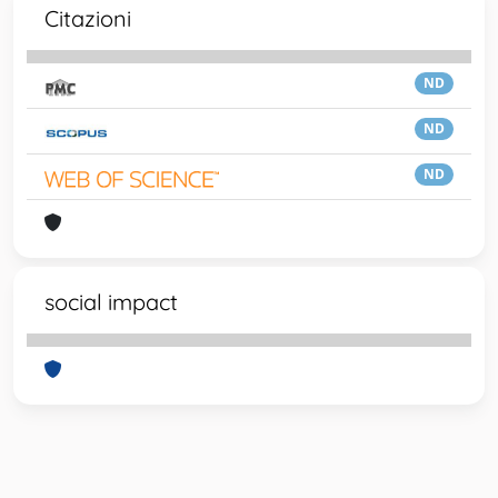
Citazioni
ND
ND
ND
social impact