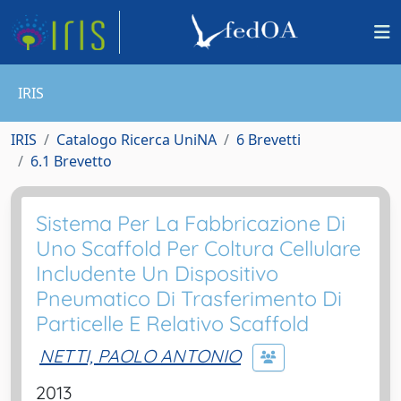
IRIS
IRIS
Catalogo Ricerca UniNA
6 Brevetti
6.1 Brevetto
Sistema Per La Fabbricazione Di
Uno Scaffold Per Coltura Cellulare
Includente Un Dispositivo
Pneumatico Di Trasferimento Di
Particelle E Relativo Scaffold
NETTI, PAOLO ANTONIO
2013