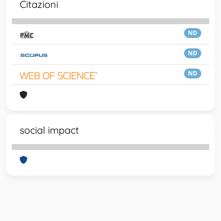
Citazioni
ND
ND
ND
social impact