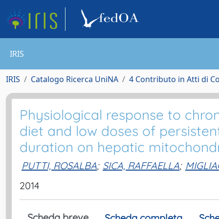
IRIS
IRIS
Catalogo Ricerca UniNA
4 Contributo in Atti di 
Physiological response to chro
diet and low doses of persisten
duration on hepatic mitochondria
PUTTI, ROSALBA
;
SICA, RAFFAELLA
;
MIGLIA
2014
Scheda breve
Scheda completa
Sche