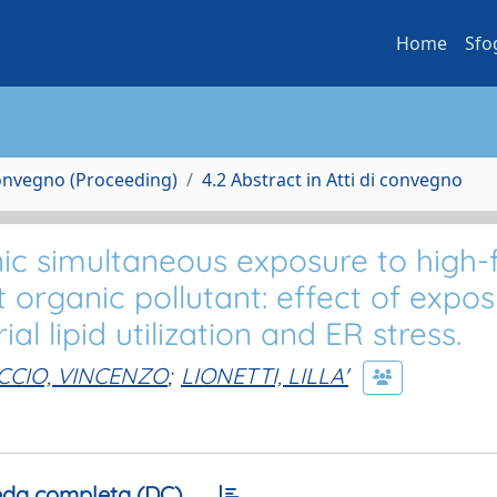
Home
Sfo
Convegno (Proceeding)
4.2 Abstract in Atti di convegno
nic simultaneous exposure to high-
t organic pollutant: effect of expo
l lipid utilization and ER stress.
CCIO, VINCENZO
;
LIONETTI, LILLA'
da completa (DC)