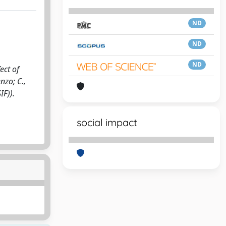
ND
ND
ND
ect of
nzo; C.,
IF)).
social impact