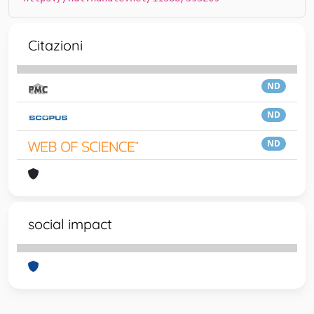
Citazioni
ND
ND
ND
social impact