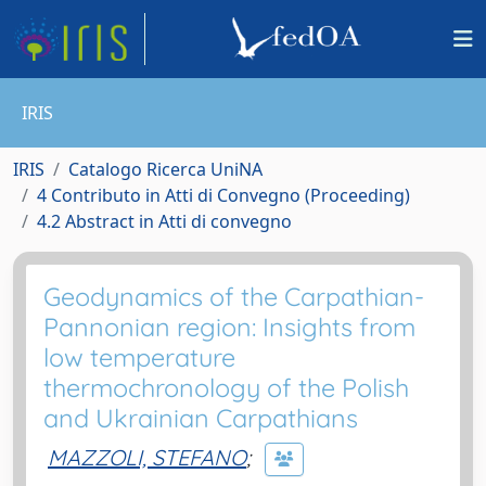
IRIS
IRIS
Catalogo Ricerca UniNA
4 Contributo in Atti di Convegno (Proceeding)
4.2 Abstract in Atti di convegno
Geodynamics of the Carpathian-
Pannonian region: Insights from
low temperature
thermochronology of the Polish
and Ukrainian Carpathians
MAZZOLI, STEFANO
;