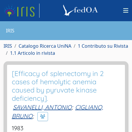
IRIS
IRIS
Catalogo Ricerca UniNA
1 Contributo su Rivista
1.1 Articolo in rivista
[Efficacy of splenectomy in 2
cases of hemolytic anemia
caused by pyruvate kinase
deficiency].
SAVANELLI, ANTONIO
;
CIGLIANO,
BRUNO
;
1983