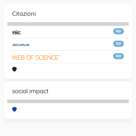
Citazioni
ND
ND
ND
social impact