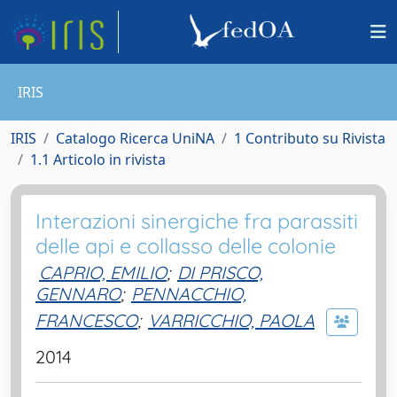
IRIS
IRIS
Catalogo Ricerca UniNA
1 Contributo su Rivista
1.1 Articolo in rivista
Interazioni sinergiche fra parassiti
delle api e collasso delle colonie
CAPRIO, EMILIO
;
DI PRISCO,
GENNARO
;
PENNACCHIO,
FRANCESCO
;
VARRICCHIO, PAOLA
2014