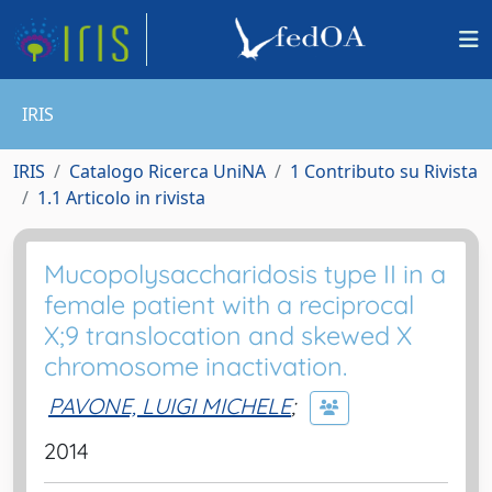
IRIS
IRIS
Catalogo Ricerca UniNA
1 Contributo su Rivista
1.1 Articolo in rivista
Mucopolysaccharidosis type II in a
female patient with a reciprocal
X;9 translocation and skewed X
chromosome inactivation.
PAVONE, LUIGI MICHELE
;
2014