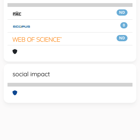
ND
0
ND
social impact
Powered by
IRIS
-
about IRIS
-
Utilizzo dei cookie
-
Privacy
Copyright © 2026