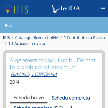
IRIS
IRIS
Catalogo Ricerca UniNA
1 Contributo su Rivista
1.1 Articolo in rivista
A geometrical solution by Fermat
to a problem of maximum
BIACINO, LOREDANA
2014
Scheda breve
Scheda completa