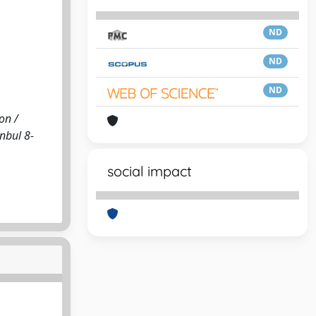
ND
ND
ND
on /
anbul 8-
social impact