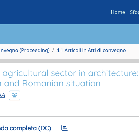
Home
Sfo
Convegno (Proceeding)
4.1 Articoli in Atti di convegno
ricultural sector in architecture:
n and Romanian situation
NA
da completa (DC)