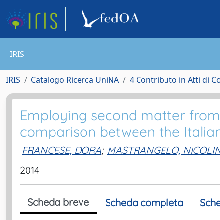
IRIS
IRIS
Catalogo Ricerca UniNA
4 Contributo in Atti di 
Employing second matter from ag
comparison between the Italia
FRANCESE, DORA
;
MASTRANGELO, NICOLI
2014
Scheda breve
Scheda completa
Sche