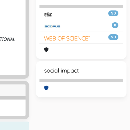
ND
0
ND
NATIONAL
social impact