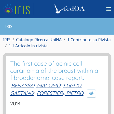
IRIS
IRIS
Catalogo Ricerca UniNA
1 Contributo su Rivista
1.1 Articolo in rivista
The first case of acinic cell
carcinoma of the breast within a
fibroadenoma: case report.
BENASSAI, GIACOMO
;
LUGLIO,
GAETANO
;
FORESTIERI, PIETRO
2014