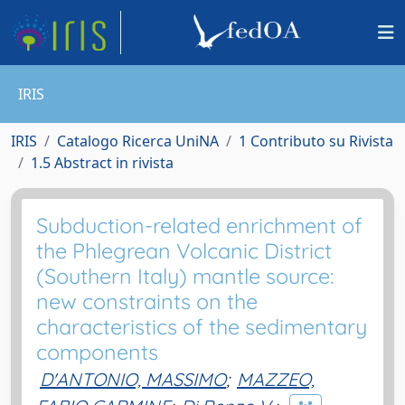
IRIS
IRIS
Catalogo Ricerca UniNA
1 Contributo su Rivista
1.5 Abstract in rivista
Subduction-related enrichment of
the Phlegrean Volcanic District
(Southern Italy) mantle source:
new constraints on the
characteristics of the sedimentary
components
D'ANTONIO, MASSIMO
;
MAZZEO,