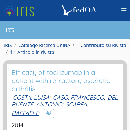
IRIS
IRIS
Catalogo Ricerca UniNA
1 Contributo su Rivista
1.1 Articolo in rivista
Efficacy of tocilizumab in a
patient with refractory psoriatic
arthritis
COSTA, LUISA
;
CASO, FRANCESCO
;
DEL
PUENTE, ANTONIO
;
SCARPA,
RAFFAELE
;
2014