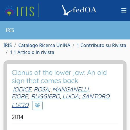
IRIS
IRIS
Catalogo Ricerca UniNA
1 Contributo su Rivista
1.1 Articolo in rivista
Clonus of the lower jaw: An old
sign that comes back
IODICE, ROSA
;
MANGANELLI,
FIORE
;
RUGGIERO, LUCIA
;
SANTORO,
LUCIO
2014