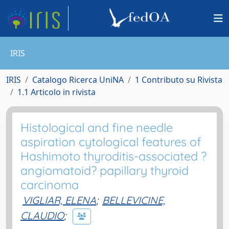
IRIS
IRIS
Catalogo Ricerca UniNA
1 Contributo su Rivista
1.1 Articolo in rivista
Histological and fine needle
aspiration cytological features of
Hashimoto thyroditis-associated ?
angiomatoid? papillary thyroid
carcinoma
VIGLIAR, ELENA
;
BELLEVICINE,
CLAUDIO
;