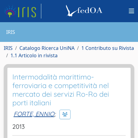
IRIS
IRIS
Catalogo Ricerca UniNA
1 Contributo su Rivista
1.1 Articolo in rivista
Intermodalità marittimo-
ferroviaria e competitività nel
mercato dei servizi Ro-Ro dei
porti italiani
FORTE, ENNIO
;
2013