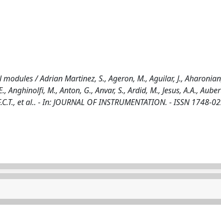
odules / Adrian Martinez, S., Ageron, M., Aguilar, J., Aharonian,
., Anghinolfi, M., Anton, G., Anvar, S., Ardid, M., Jesus, A.A., Aubert,
, F.C.T., et al.. - In: JOURNAL OF INSTRUMENTATION. - ISSN 1748-022