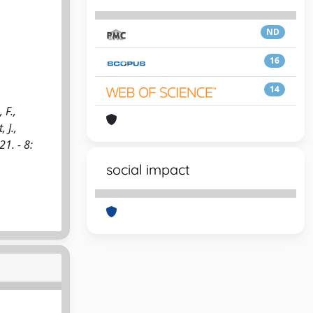
ND
16
14
 F.,
 J.,
1. - 8:
social impact