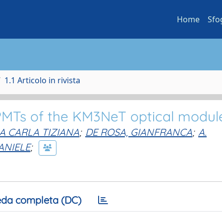
Home
Sfo
1.1 Articolo in rivista
 PMTs of the KM3NeT optical modul
IA CARLA TIZIANA
;
DE ROSA, GIANFRANCA
;
A.
ANIELE
;
da completa (DC)