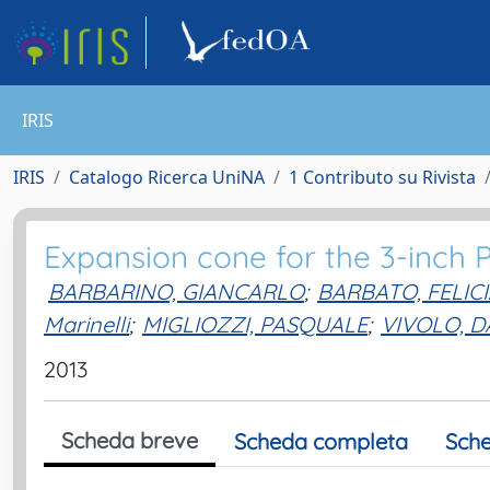
IRIS
IRIS
Catalogo Ricerca UniNA
1 Contributo su Rivista
Expansion cone for the 3-inch
BARBARINO, GIANCARLO
;
BARBATO, FELIC
Marinelli
;
MIGLIOZZI, PASQUALE
;
VIVOLO, D
2013
Scheda breve
Scheda completa
Sche