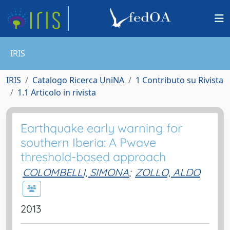
IRIS
IRIS
Catalogo Ricerca UniNA
1 Contributo su Rivista
1.1 Articolo in rivista
Earthquake early warning for
southern Iberia: A Pwave
threshold-based approach
COLOMBELLI, SIMONA
;
ZOLLO, ALDO
2013