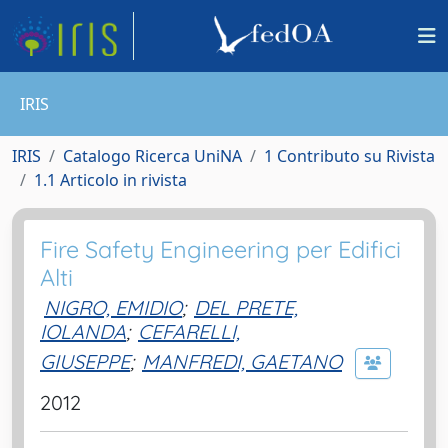
IRIS
IRIS
Catalogo Ricerca UniNA
1 Contributo su Rivista
1.1 Articolo in rivista
Fire Safety Engineering per Edifici
Alti
NIGRO, EMIDIO
;
DEL PRETE,
IOLANDA
;
CEFARELLI,
GIUSEPPE
;
MANFREDI, GAETANO
2012