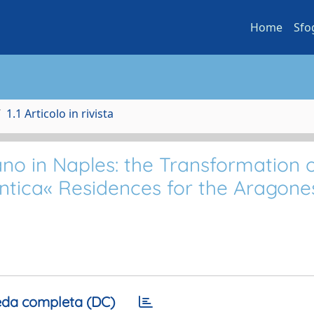
Home
Sfo
1.1 Articolo in rivista
no in Naples: the Transformation 
antica« Residences for the Aragone
da completa (DC)