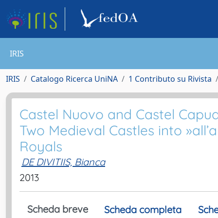
IRIS
IRIS
Catalogo Ricerca UniNA
1 Contributo su Rivista
Castel Nuovo and Castel Capua
Two Medieval Castles into »all’
Royals
DE DIVITIIS, Bianca
2013
Scheda breve
Scheda completa
Sche