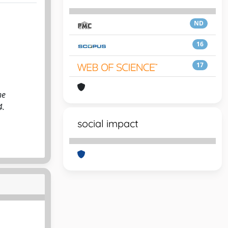
ND
16
17
he
4.
social impact