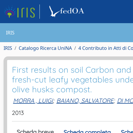
IRIS
IRIS
Catalogo Ricerca UniNA
4 Contributo in Atti di 
First results on soil Carbon an
fresh-cut leafy vegetables un
olive husks compost.
MORRA , LUIGI
;
BAIANO, SALVATORE
;
DI MO
2013
Scheda breve
Scheda completa
Sche