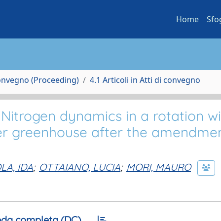
Home
Sfo
Convegno (Proceeding)
4.1 Articoli in Atti di convegno
d Nitrogen dynamics in a rotation w
der greenhouse after the amendme
LA, IDA
;
OTTAIANO, LUCIA
;
MORI, MAURO
da completa (DC)