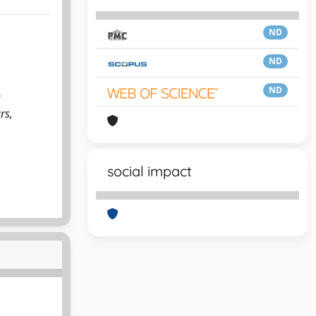
ND
ND
ND
e
rs,
social impact