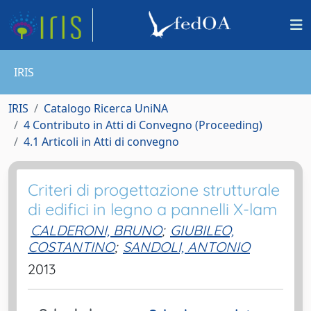
IRIS
IRIS
Catalogo Ricerca UniNA
4 Contributo in Atti di Convegno (Proceeding)
4.1 Articoli in Atti di convegno
Criteri di progettazione strutturale
di edifici in legno a pannelli X-lam
CALDERONI, BRUNO
;
GIUBILEO,
COSTANTINO
;
SANDOLI, ANTONIO
2013