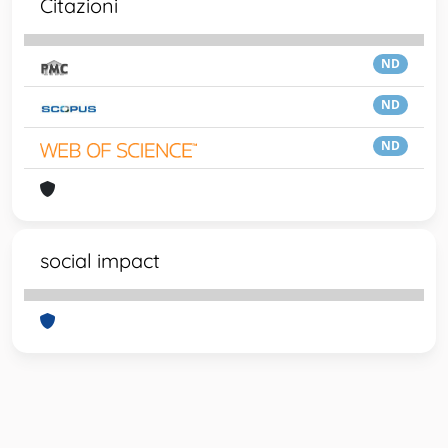
Citazioni
ND
ND
ND
social impact
Powered by
IRIS
-
about IRIS
-