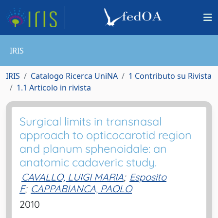
IRIS
IRIS
Catalogo Ricerca UniNA
1 Contributo su Rivista
1.1 Articolo in rivista
Surgical limits in transnasal
approach to opticocarotid region
and planum sphenoidale: an
anatomic cadaveric study.
CAVALLO, LUIGI MARIA
;
Esposito
F
;
CAPPABIANCA, PAOLO
2010