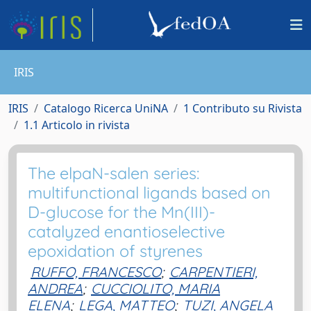
IRIS
IRIS
Catalogo Ricerca UniNA
1 Contributo su Rivista
1.1 Articolo in rivista
The elpaN-salen series:
multifunctional ligands based on
D-glucose for the Mn(III)-
catalyzed enantioselective
epoxidation of styrenes
RUFFO, FRANCESCO
;
CARPENTIERI,
ANDREA
;
CUCCIOLITO, MARIA
ELENA
;
LEGA, MATTEO
;
TUZI, ANGELA