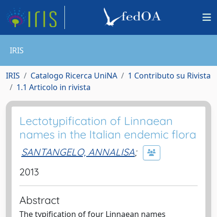
IRIS
IRIS
Catalogo Ricerca UniNA
1 Contributo su Rivista
1.1 Articolo in rivista
Lectotypification of Linnaean
names in the Italian endemic flora
SANTANGELO, ANNALISA
;
2013
Abstract
The typification of four Linnaean names