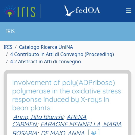
IRIS
IRIS
Catalogo Ricerca UniNA
4 Contributo in Atti di Convegno (Proceeding)
4.2 Abstract in Atti di convegno
Involvement of poly(ADPribose)
polymerase in the oxidative stress
response induced by X-rays in
bean plants.
Anna, Rita Bianchi
;
ARENA,
CARMEN
;
FARAONE MENNELLA, MARIA
ROSARIA
;
DE MAIO, ANNA