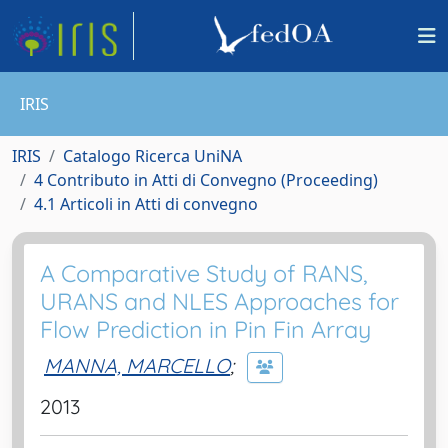
IRIS
IRIS
Catalogo Ricerca UniNA
4 Contributo in Atti di Convegno (Proceeding)
4.1 Articoli in Atti di convegno
A Comparative Study of RANS,
URANS and NLES Approaches for
Flow Prediction in Pin Fin Array
MANNA, MARCELLO
;
2013