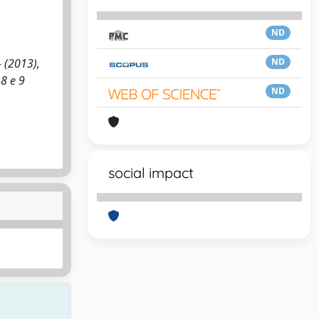
ND
 (2013),
ND
-8 e 9
ND
social impact