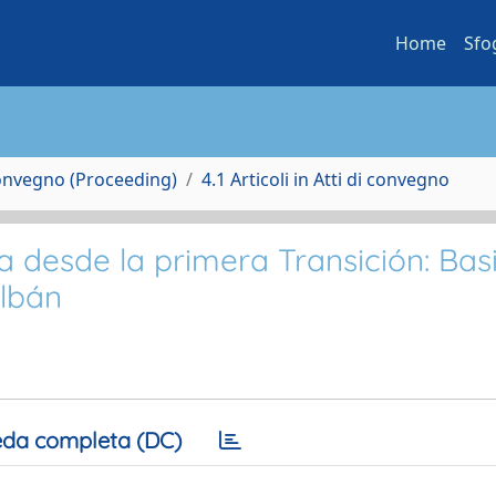
Home
Sfo
Convegno (Proceeding)
4.1 Articoli in Atti di convegno
desde la primera Transición: Basi
lbán
da completa (DC)