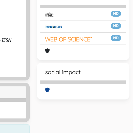
ND
ND
ND
- ISSN
social impact