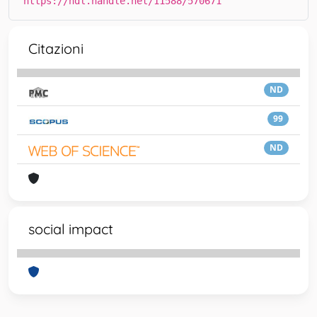
https://hdl.handle.net/11588/570671
Citazioni
ND
99
ND
social impact