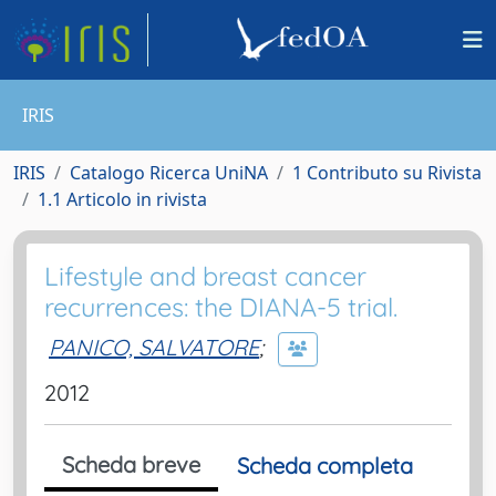
IRIS
IRIS
Catalogo Ricerca UniNA
1 Contributo su Rivista
1.1 Articolo in rivista
Lifestyle and breast cancer
recurrences: the DIANA-5 trial.
PANICO, SALVATORE
;
2012
Scheda breve
Scheda completa