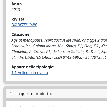
Anno
2013
Rivista
DIABETES CARE
Citazione
Age at menopause, reproductive life span, and type 2 diabet
Schouw, Y.t., Onland Moret, N.c., Sharp, S.j., Ong, K.k., Kh
Chapelon, F., Crowe, F.l., de Lauzon Guillain, B., Duell, E.j.,
al.. - In: DIABETES CARE. - ISSN 0149-5992. - 36:(2013).
Appare nelle tipologie:
1.1 Articolo in rivista
File in questo prodotto: