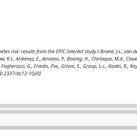
es risk: results from the EPIC-InterAct study / Brand, J.s., van d
aw, K.t., Ardanaz, E., Amiano, P., Boeing, H., Chirlaque, M.d., Clave
 Fagherazzi, G., Franks, P.w., Grioni, S., Groop, L.c., Kaaks, R., Key, 
 [10.2337/dc12-1020]