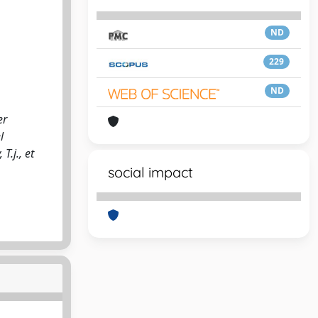
ND
229
ND
er
l
T.j., et
social impact