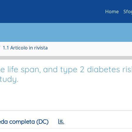
Home
Sfo
1.1 Articolo in rivista
life span, and type 2 diabetes ris
tudy.
da completa (DC)