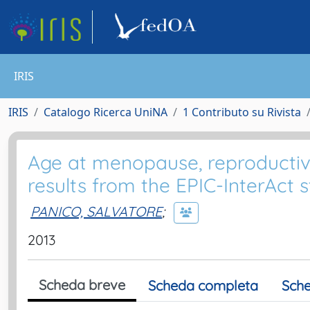
IRIS
IRIS
Catalogo Ricerca UniNA
1 Contributo su Rivista
Age at menopause, reproductive 
results from the EPIC-InterAct s
PANICO, SALVATORE
;
2013
Scheda breve
Scheda completa
Sche